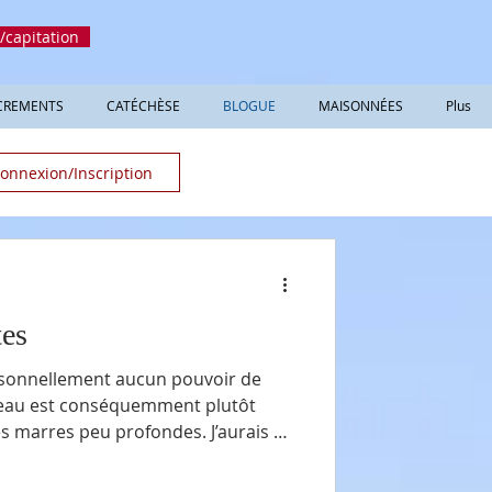
/capitation
CREMENTS
CATÉCHÈSE
BLOGUE
MAISONNÉES
Plus
onnexion/Inscription
tes
 personnellement aucun pouvoir de
res peu profondes. J’aurais dû
on plus jeune, mais je reste avec
la gravité l’emportera toujours dans