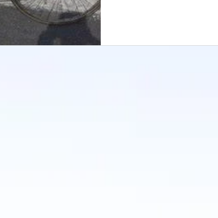
100 $, un prix qui le relégu