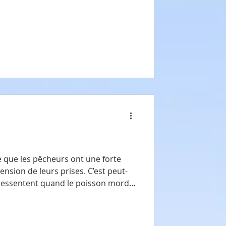
l’époque où tous mes
du haut des falaises, je trouvais
des prétextes pour ne pas me joindre à eux. Je n
e que les pêcheurs ont une forte
 de leurs prises. C’est peut-
ls ressentent quand le poisson mord à
ait plier la canne à pêche. Qui
ager et que j’ai peut-être exagéré un