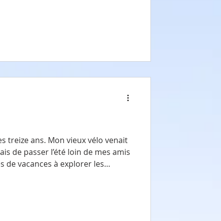
cit. Dans l’évangile de ce
 aussi une certain
Mon vieux vélo venait
nais de passer l’été loin de mes amis
s de vacances à explorer les
s
lo neuf et mon anniversaire
ire, fin août. J’avais vu le
Handy Andy en vitrine à presque