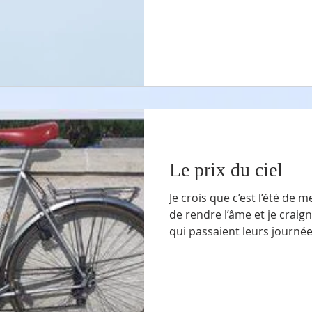
peu, moi aussi, dans mon ré
dimanche, il semble y avoir
Le prix du ciel
Je crois que c’est l’été de mes treize ans. 
de rendre l’âme et je craig
qui passaient leurs journée
villages voisins à bicyclette. Mes parents n’avaient pas le
moyens de m’acheter un vé
tombait juste avant la rentrée scola
nouveau dix vitesses chez 