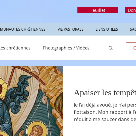
Feuillet
Don
MUNAUTÉS CHRÉTIENNES
VIE PASTORALE
LIENS UTILES
SA
s chrétiennes
Photographies / Vidéos
C
Apaiser les tempê
Je l’ai déjà avoué, je n’ai
flottaison. Mon rapport à l’eau est conséquemment plutôt
réduit à me saucer dans des mar
prendre des cours de natati
l’impression que la loi de 