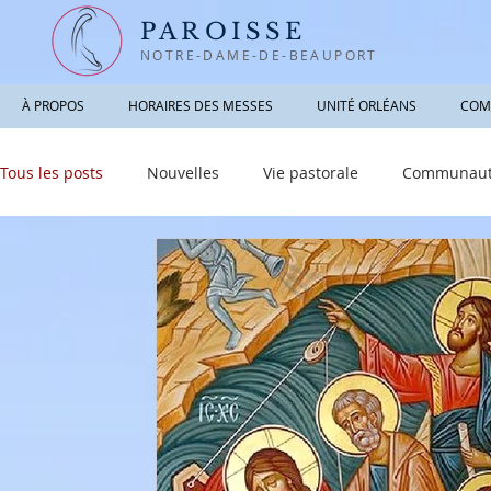
PAROISSE
NOTRE-DAME-DE-BEAUPORT
À PROPOS
HORAIRES DES MESSES
UNITÉ ORLÉANS
COM
Tous les posts
Nouvelles
Vie pastorale
Communauté
Informations utiles
Sacrements
Réfléchir