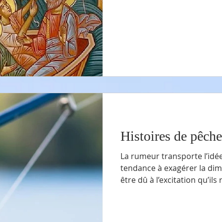
mon cas sur les principes d’Archimède. À 
amis s’amusaient à plonger 
Histoires de pêche
La rumeur transporte l’idé
tendance à exagérer la dimension
être dû à l’excitation qu’i
l’hameçon et que la tension f
sait? Les quelques fois où j’ai eu ce plaisir, j’avoue que j’avais
vraiment le goût de le part