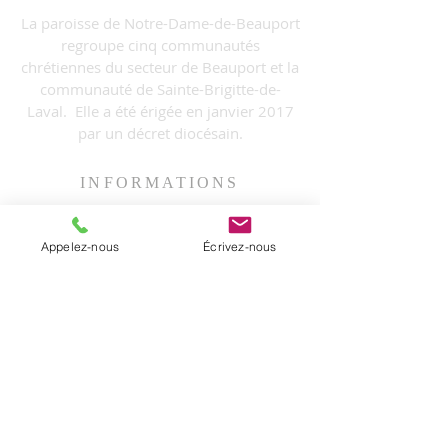
La paroisse de Notre-Dame-de-Beauport
regroupe cinq communautés
chrétiennes du secteur de Beauport et la
communauté de Sainte-Brigitte-de-
Laval. Elle a été érigée en janvier 2017
par un décret diocésain.
INFORMATIONS
T. (
418) 204-0510
C.
info@notredamedebeauport.com
Appelez-nous
Écrivez-nous
Bureau administratif:
3325, rue Loyola,
Québec (Qc),
G1E 2S1
ABONNEZ-VOUS
À L'INFOLETTRE