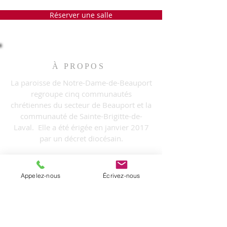
Réserver une salle
À PROPOS
La paroisse de Notre-Dame-de-Beauport
regroupe cinq communautés
chrétiennes du secteur de Beauport et la
communauté de Sainte-Brigitte-de-
Laval. Elle a été érigée en janvier 2017
par un décret diocésain.
INFORMATIONS
Appelez-nous
Écrivez-nous
T. (
418) 204-0510
C.
info@notredamedebeauport.com
Bureau administratif:
3325, rue Loyola,