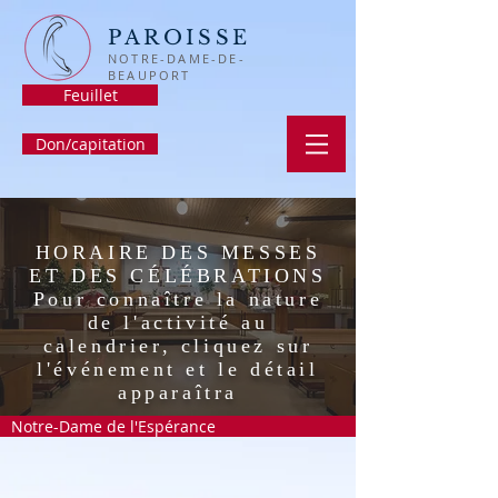
PAROISSE
NOTRE-DAME-DE-
BEAUPORT
Feuillet
Don/capitation
HORAIRE DES MESSES
ET DES CÉLÉBRATIONS
Pour connaître la nature
de l'activité au
calendrier, cliquez sur
l'événement et le détail
apparaîtra
Notre-Dame de l'Espérance