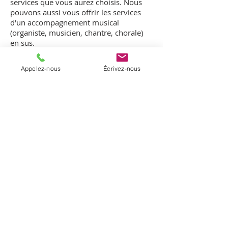
services que vous aurez choisis. Nous
pouvons aussi vous offrir les services
d'un accompagnement musical
(organiste, musicien, chantre, chorale)
en sus.​
Appelez-nous
Écrivez-nous
À PROPOS
La paroisse de Notre-Dame-de-Beauport
regroupe cinq communautés
chrétiennes du secteur de Beauport et la
communauté de Sainte-Brigitte-de-
Laval. Elle a été érigée en janvier 2017
par un décret diocésain.
INFORMATIONS
T. (
418) 204-0510
C.
info@notredamedebeauport.com