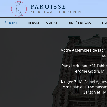
PAROISSE
NOTRE-DAME-DE-BEAUPORT
À PROPOS
HORAIRES DES MESSES
UNITÉ ORLÉANS
COM
Votre Assemblée de fabr
su
Rangée du haut: M. l'abb
Jérôme Godin, M. 
Rangée 2:
M. Armel Agues
Mme danielle Thomassin
Garzon et
M.