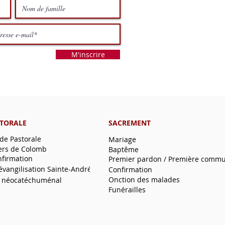
M'inscrire
STORALE
SACREMENT
 de Pastorale
Mariage
ers de Colomb
Baptême
nfirmation
Premier pardon / Première comm
'évangilisation Sainte-André
Confirmation
Onction des malades
 néocatéchuménal
Funérailles