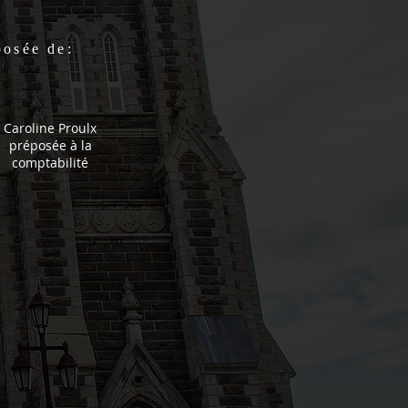
posée de:
Caroline Proulx
préposée à la
comptabilité