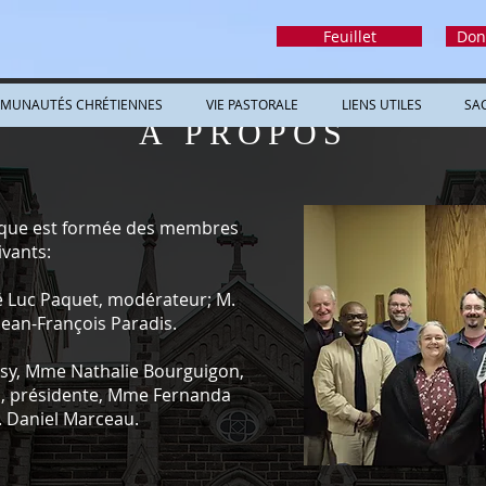
Feuillet
Don
MUNAUTÉS CHRÉTIENNES
VIE PASTORALE
LIENS UTILES
SA
À PROPOS
ique est formée des membres
ivants:
é Luc Paquet, modérateur; M.
Jean-François Paradis.
sy, Mme Nathalie Bourguigon,
, présidente, Mme Fernanda
 Daniel Marceau.