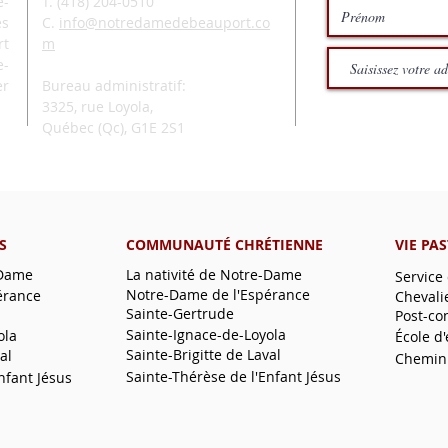
-
T. (
418) 204-0510
és
C.
info@notredamedebeauport.co
rt
m
e-
er
Bureau administratif:
3325, rue Loyola,
Québec (Qc),
G1E 2S1
S
COMMUNAUTÉ CHRÉTIENNE
VIE PA
-Dame
La nativité de Notre-Dame
Service
Notre-Dame de l'Espérance
érance
Chevali
Sainte-Gertrude
Post-co
Sainte-Ignace-de-Loyola
ola
École d
Sainte-Brigitte de Laval
al
Chemin
Sainte-Thérèse de l'Enfant Jésus
nfant Jésus