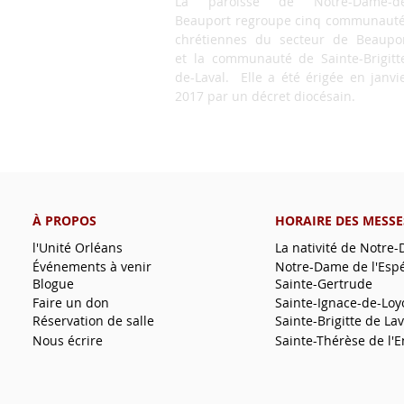
La paroisse de Notre-Dame-de
Beauport regroupe cinq communaut
chrétiennes du secteur de Beaupo
et la communauté de Sainte-Brigitt
de-Laval. Elle a été érigée en janvi
2017 par un décret diocésain.
À PROPOS
HORAIRE DES MESSE
l'Unité Orléans
La nativité de Notre
Événements à venir
Notre-Dame de l'Esp
Blogue
Sainte-Gertrude
Faire un don
Sainte-Ignace-de-Loy
Réservation de salle
Sainte-Brigitte de Lav
Nous écrire
Sainte-Thérèse de l'E