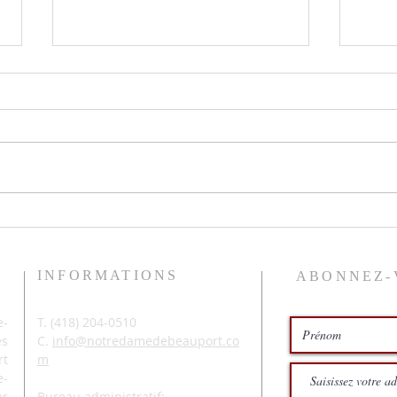
Le pr
Histoires de pêche
INFORMATIONS
ABONNEZ-
-
T. (
418) 204-0510
és
C.
info@notredamedebeauport.co
rt
m
e-
er
Bureau administratif: