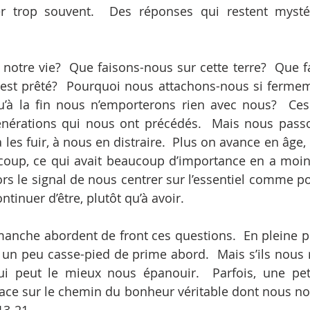
r trop souvent.  Des réponses qui restent mystér
 notre vie?  Que faisons-nous sur cette terre?  Que f
est prêté?  Pourquoi nous attachons-nous si fermem
u’à la fin nous n’emporterons rien avec nous?  Ces
énérations qui nous ont précédés.  Mais nous pass
à les fuir, à nous en distraire.  Plus on avance en âge, 
 coup, ce qui avait beaucoup d’importance en a moins
ors le signal de nous centrer sur l’essentiel comme p
ntinuer d’être, plutôt qu’à avoir.
manche abordent de front ces questions.  En pleine pér
 un peu casse-pied de prime abord.  Mais s’ils nous r
ui peut le mieux nous épanouir.  Parfois, une pet
ace sur le chemin du bonheur véritable dont nous no