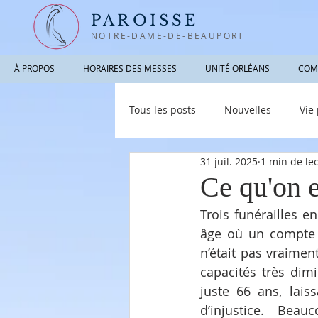
PAROISSE
NOTRE-DAME-DE-BEAUPORT
À PROPOS
HORAIRES DES MESSES
UNITÉ ORLÉANS
COM
Tous les posts
Nouvelles
Vie
31 juil. 2025
1 min de le
Photographies / Vidéos
Info
Ce qu'on 
Trois funérailles e
âge où un compte 
n’était pas vraimen
capacités très dimi
juste 66 ans, lais
d’injustice.  Beau