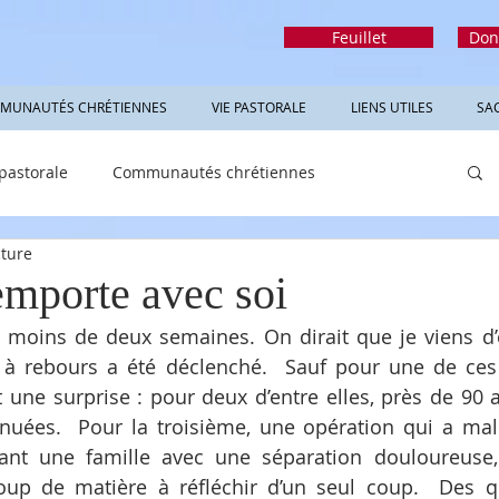
Feuillet
Don
MUNAUTÉS CHRÉTIENNES
VIE PASTORALE
LIENS UTILES
SA
 pastorale
Communautés chrétiennes
cture
rmations utiles
Sacrements
Réfléchir
emporte avec soi
n moins de deux semaines. On dirait que je viens d’
à rebours a été déclenché.  Sauf pour une de ces 
t une surprise : pour deux d’entre elles, près de 90 a
nuées.  Pour la troisième, une opération qui a mal 
sant une famille avec une séparation douloureuse,
coup de matière à réfléchir d’un seul coup.  Des q