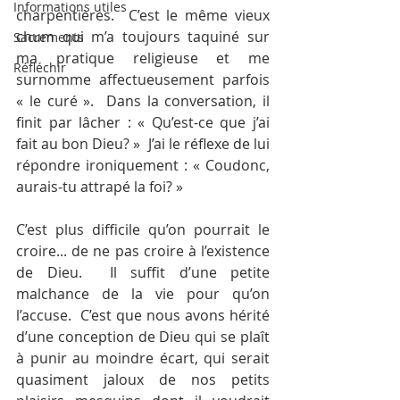
Informations utiles
charpentières.  C’est le même vieux 
chum qui m’a toujours taquiné sur 
Sacrements
ma pratique religieuse et me 
Réfléchir
surnomme affectueusement parfois 
« le curé ».  Dans la conversation, il 
finit par lâcher : « Qu’est-ce que j’ai 
fait au bon Dieu? »  J’ai le réflexe de lui 
répondre ironiquement : « Coudonc, 
aurais-tu attrapé la foi? »
C’est plus difficile qu’on pourrait le 
croire... de ne pas croire à l’existence 
de Dieu.  Il suffit d’une petite 
malchance de la vie pour qu’on 
l’accuse.  C’est que nous avons hérité 
d’une conception de Dieu qui se plaît 
à punir au moindre écart, qui serait 
quasiment jaloux de nos petits 