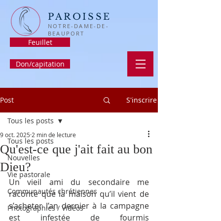
PAROISSE
NOTRE-DAME-DE-
BEAUPORT
Feuillet
Don/capitation
Post
S'inscrire
Tous les posts
9 oct. 2025
2 min de lecture
Tous les posts
Qu'est-ce que j'ait fait au bon
Nouvelles
Dieu?
Vie pastorale
Un vieil ami du secondaire me 
Communautés chrétiennes
raconte que la maison qu’il vient de 
s’acheter l’an dernier à la campagne 
Photographies / Vidéos
est infestée de fourmis 