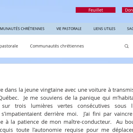
Feuillet
Don
MUNAUTÉS CHRÉTIENNES
VIE PASTORALE
LIENS UTILES
SA
 pastorale
Communautés chrétiennes
rmations utiles
Sacrements
Réfléchir
ire dans la jeune vingtaine avec une voiture à transmi
Québec.  Je me souviens de la panique qui m’habitai
 sur trois lumières vertes consécutives sous l
s’impatientaient derrière moi.  J’ai fini par vaincre
ce à la patience de mon maître-conducteur.  Au bou
acquis toute l’autonomie requise pour me déplacer