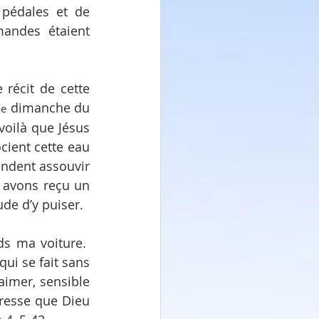
 pédales et de 
andes étaient 
récit de cette 
3
 dimanche du 
e
 voilà que Jésus 
cient cette eau 
endent assouvir 
 avons reçu un 
ude d’y puiser.
s ma voiture.  
i se fait sans 
imer, sensible 
resse que Dieu 