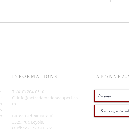
Le pr
Histoires de pêche
INFORMATIONS
ABONNEZ-
-
T. (
418) 204-0510
és
C.
info@notredamedebeauport.co
rt
m
e-
er
Bureau administratif:
3325, rue Loyola,
Québec (Qc),
G1E 2S1