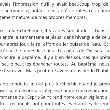
’avais l’impression qu’il y avait beaucoup trop de
e automobile, autant peu après, toutes ces comm
ngement naturel de mes propres membres.
c la vie chrétienne, il y a des similitudes.  Dans le 
 entre la samaritaine et Jésus, dans l’évangile de ce 
ur après jour, faire l’effort d’aller puiser de l’eau.  Et
i épanche toutes les soifs.  Les pères de l’église asso
 procure le baptême.  Il y a bien des sources qui prét
e seule peut les épancher toutes.  Au baptême, nous
e d’eau vive.  Mais peut-être avons-nous perdu l’habit
 de conduite, je n’ai plus à réfléchir quand je prend
oser sont désormais intégrés, comme ma respiration qu
immense de l’Esprit-Saint rend notre cœur vigilant à a
tres, reconnaissant pour toutes les marques de tend