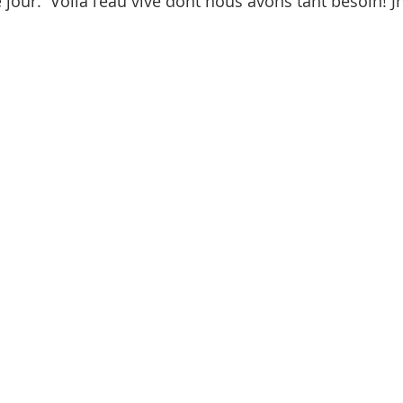
our.  Voilà l’eau vive dont nous avons tant besoin! Jn