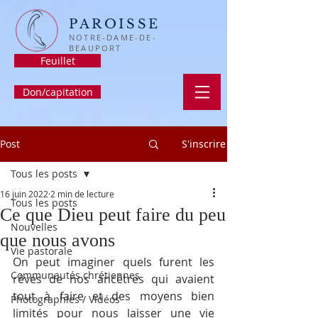
PAROISSE
NOTRE-DAME-DE-
BEAUPORT
Feuillet
Don/capitation
Post
S'inscrire
Tous les posts
16 juin 2022
2 min de lecture
Tous les posts
Ce que Dieu peut faire du peu
Nouvelles
que nous avons
Vie pastorale
On peut imaginer quels furent les 
Communautés chrétiennes
rêves de nos ancêtres qui avaient 
tout à faire et des moyens bien 
Photographies / Vidéos
limités pour nous laisser une vie 