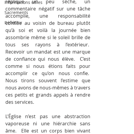
réplique un peu sèche, un 
Informations utiles
commentaire négatif sur une tâche 
Sacrements
accomplie, une responsabilité 
Réfléchir
confiée au voisin de bureau plutôt 
qu’à soi et voilà la journée bien 
assombrie même si le soleil brille de 
tous ses rayons à l’extérieur.  
Recevoir un mandat est une marque 
de confiance qui nous élève.  C’est 
comme si nous étions faits pour 
accomplir ce qu’on nous confie.  
Nous tirons souvent l’estime que 
nous avons de nous-mêmes à travers 
ces petits et grands appels à rendre 
des services.
L’Église n’est pas une abstraction 
vaporeuse ni une hiérarchie sans 
âme.  Elle est un corps bien vivant 