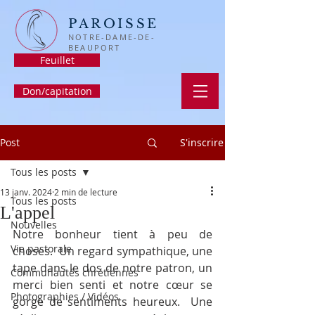
PAROISSE
NOTRE-DAME-DE-
BEAUPORT
Feuillet
Don/capitation
Post
S'inscrire
Tous les posts
13 janv. 2024
2 min de lecture
Tous les posts
L'appel
Nouvelles
Notre bonheur tient à peu de 
Vie pastorale
choses.  Un regard sympathique, une 
tape dans le dos de notre patron, un 
Communautés chrétiennes
merci bien senti et notre cœur se 
Photographies / Vidéos
gorge de sentiments heureux.  Une 