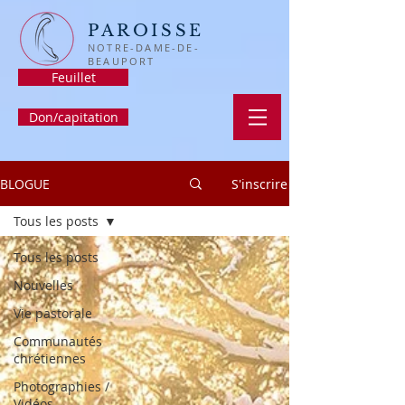
PAROISSE
NOTRE-DAME-DE-
BEAUPORT
Feuillet
Don/capitation
BLOGUE
S'inscrire
Tous les posts
Tous les posts
Nouvelles
Vie pastorale
Communautés
chrétiennes
Photographies /
Vidéos