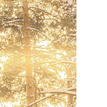
Informations
utiles
Sacrements
Réfléchir