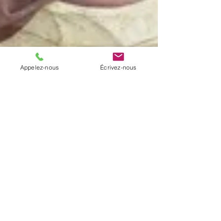
Appelez-nous
Écrivez-nous
Partir en mission
« Il commença à les envoyer en mission,
deux par deux. » Le mot même « mission »
en fait frémir plusieurs par les temps qui
courent. De...