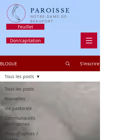
PAROISSE
NOTRE-DAME-DE-
BEAUPORT
Feuillet
Don/capitation
BLOGUE
S'inscrire
Tous les posts
Tous les posts
Nouvelles
Vie pastorale
Communautés
chrétiennes
Photographies /
Vidéos