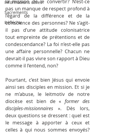
la mission de le convertir? N’est-ce 
Informations utiles
pas un manque de respect profond à 
Sacrements
l’égard de la différence et de la 
Réfléchir
conscience des personnes? Ne s’agit-
il pas d’une attitude colonisatrice 
tout empreinte de prétentions et de 
condescendance? La foi n’est-elle pas 
une affaire personnelle? Chacun ne 
devrait-il pas vivre son rapport à Dieu 
comme il l’entend, non?
Pourtant, c’est bien Jésus qui envoie 
ainsi ses disciples en mission. Et si je 
ne m’abuse, le leitmotiv de notre 
diocèse est bien de « 
former des 
disciples-missionnaires
 ». Dès lors, 
deux questions se dressent : quel est 
le message à apporter à ceux et 
celles à qui nous sommes envoyés? 