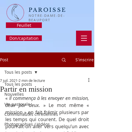
PAROISSE
NOTRE-DAME-DE-
BEAUPORT
Feuillet
Don/capitation
Post
S'inscrire
Tous les posts
7 juil. 2021
2 min de lecture
Tous les posts
Partir en mission
Nouvelles
« 
Il commença à les envoyer en mission, 
Vie pastorale
deux par deux.
 » Le mot même « 
mission » en fait frémir plusieurs par 
Communautés chrétiennes
les temps qui courent. De quel droit 
Photographies / Vidéos
pourrait-on aller vers quelqu’un avec 