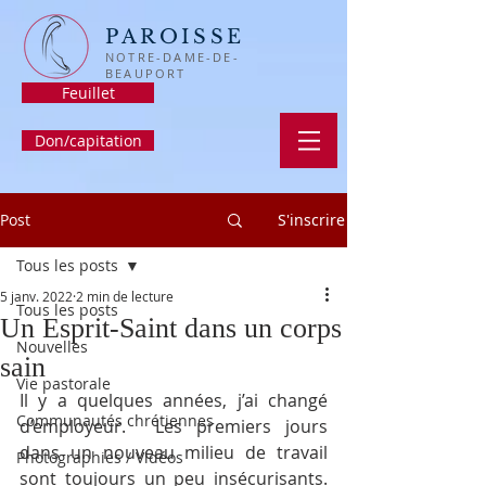
PAROISSE
NOTRE-DAME-DE-
BEAUPORT
Feuillet
Don/capitation
Post
S'inscrire
Tous les posts
5 janv. 2022
2 min de lecture
Tous les posts
Un Esprit-Saint dans un corps
Nouvelles
sain
Vie pastorale
Il y a quelques années, j’ai changé 
Communautés chrétiennes
d’employeur.  Les premiers jours 
dans un nouveau milieu de travail 
Photographies / Vidéos
sont toujours un peu insécurisants. 