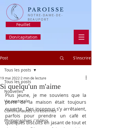
PAROISSE
NOTRE-DAME-DE-
BEAUPORT
Feuillet
Don/capitation
Post
S'inscrire
Tous les posts
19 mai 2022
2 min de lecture
Tous les posts
Si quelqu'un m'aime
Nouvelles
Plus jeune, je me souviens que la 
Vie pastorale
porte de la maison était toujours 
ouverte.  Des inconnus s’y arrêtaient, 
Communautés chrétiennes
parfois pour prendre un café et 
Photographies / Vidéos
quelques biscuits en jasant de tout et 