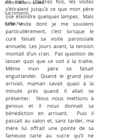
de rien.  D’autres fois, les visites 
Informations utiles
s’étiraient jusqu'à ce que mon père 
Sacrements
ose éteindre quelques lampes.  Mais 
Réfléchir
une visite dont je me souviens 
particulièrement, c’est lorsque le 
curé faisait sa visite paroissiale 
annuelle. Les jours avant, la tension 
montait d’un cran.  Pas question de 
laisser quoi que ce soit à la traîne. 
Même mon père se faisait 
enguirlander. Quand le grand jour 
arrivait, maman savait quasi à la 
minute près quand il allait se 
présenter.  Nous nous mettions à 
genoux et il nous donnait sa 
bénédiction en arrivant.  Puis il 
passait au salon et, sans tarder, ma 
mère lui offrait une pointe de sa 
fameuse tarte au sucre qu’il ne 