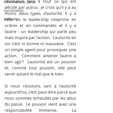
résistance face à tout ce qui est 
Informations utiles
décidé par autrui.  Je crois qu’il y a au 
Sacrements
moins deux types d’autorité. Il y a 
Réfléchir
celui où le leadership s’exprime en 
ordres et en commandes et il y a 
l’autre : un leadership qui parle peu 
mais inspire par l’action.  L’autorité en 
soi n’est ni bonne ni mauvaise.  C’est 
un simple agent pour provoquer une 
action.  Comment amener l’autre à 
bien agir?  L’autorité est un pouvoir 
et, comme tout pouvoir, elle peut 
servir autant le mal que le bien.
Si nous résistons tant à l’autorité 
aujourd’hui, c’est peut-être parce que 
nous sommes échaudés par les abus 
du passé.  Le pouvoir vient avec une 
responsabilité immense.  La 