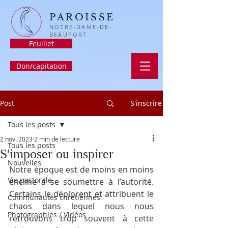
PAROISSE
NOTRE-DAME-DE-
BEAUPORT
Feuillet
Don/capitation
Post
S'inscrire
Tous les posts
2 nov. 2023
2 min de lecture
Tous les posts
S'imposer ou inspirer
Nouvelles
Notre époque est de moins en moins 
Vie pastorale
encline à se soumettre à l’autorité.  
Certains le déplorent et attribuent le 
Communautés chrétiennes
chaos dans lequel nous nous 
Photographies / Vidéos
retrouvons trop souvent à cette 