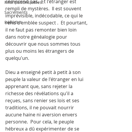
comprend pas.  Et l'étranger est 
Informations utiles
rempli de mystères.  Il est souvent 
Sacrements
imprévisible, indécodable, ce qui le 
Réfléchir
rend d'emblée suspect .  Et pourtant, 
il ne faut pas remonter bien loin 
dans notre généalogie pour 
découvrir que nous sommes tous 
plus ou moins les étrangers de 
quelqu'un. 
Dieu a enseigné petit à petit à son 
peuple la valeur de l'étranger en lui 
apprenant que, sans rejeter la 
richesse des révélations qu'il a 
reçues, sans renier ses lois et ses 
traditions, il ne pouvait nourrir 
aucune haine ni aversion envers 
personne.  Pour cela, le peuple 
hébreux a dû expérimenter de se 