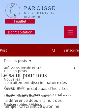
PAROISSE
NOTRE-DAME-DE-
BEAUPORT
Feuillet
Don/capitation
Post
S'inscrire
Tous les posts
13 août 2020
2 min de lecture
Tous les posts
Le salut pour tous
Nouvelles
Le traitement discriminatoire des 
Vie pastorale
personnes ne date pas d'hier.  Les 
humains composent assez mal avec 
Communautés chrétiennes
la différence depuis la nuit des 
Photographies / Vidéos
temps.  On craint ce qu'on ne 