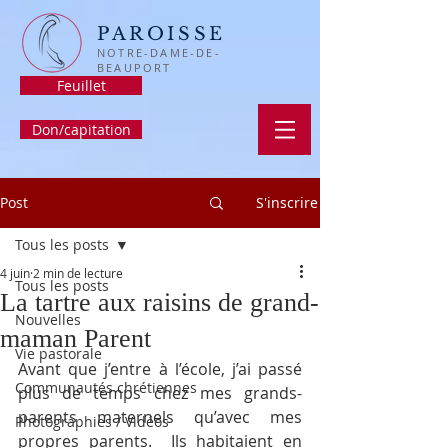
PAROISSE
NOTRE-DAME-DE-
BEAUPORT
Feuillet
Don/capitation
Post
S'inscrire
Tous les posts
4 juin
2 min de lecture
Tous les posts
La tartre aux raisins de grand-
Nouvelles
maman Parent
Vie pastorale
Avant que j’entre à l’école, j’ai passé 
Communautés chrétiennes
plus de temps chez mes grands-
parents maternels qu’avec mes 
Photographies / Vidéos
propres parents.  Ils habitaient en 