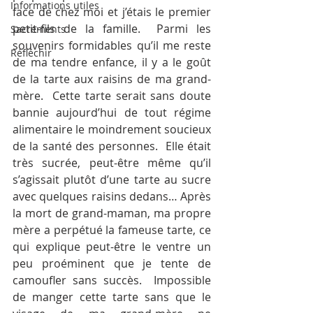
Informations utiles
face de chez moi et j’étais le premier 
petit-fils de la famille.  Parmi les 
Sacrements
souvenirs formidables qu’il me reste 
Réfléchir
de ma tendre enfance, il y a le goût 
de la tarte aux raisins de ma grand-
mère.  Cette tarte serait sans doute 
bannie aujourd’hui de tout régime 
alimentaire le moindrement soucieux 
de la santé des personnes.  Elle était 
très sucrée, peut-être même qu’il 
s’agissait plutôt d’une tarte au sucre 
avec quelques raisins dedans… Après 
la mort de grand-maman, ma propre 
mère a perpétué la fameuse tarte, ce 
qui explique peut-être le ventre un 
peu proéminent que je tente de 
camoufler sans succès.  Impossible 
de manger cette tarte sans que le 