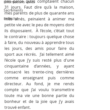
pas parce qu’ils comptaient chacun 
Informations utiles
31 jours. Faut dire qu’à la maison, 
Sacrements
mes parents de plus de quarante ans 
Réfléchir
mes aînés, peinaient à animer ma 
petite vie avec le peu de moyens dont 
ils disposaient.  À l’école, c’était tout 
le contraire : toujours quelque chose 
à faire, du nouveau à apprendre tous 
les jours, des amis pour faire du 
sport aux récrés.  J’ai tellement aimé 
l’école que j’y suis resté plus d'une 
cinquantaine d’années, y ayant 
consacré les trente-cinq dernières 
comme enseignant puis comme 
directeur. Au fond, je me rends 
compte que j’ai voulu transmettre 
toute ma vie une bonne partie du 
bonheur et de la joie que j’y avais 
trouvé enfant.