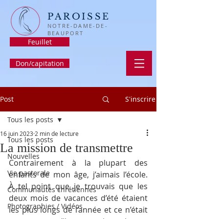
PAROISSE
NOTRE-DAME-DE-
BEAUPORT
Feuillet
Don/capitation
Post
S'inscrire
Tous les posts
16 juin 2023
2 min de lecture
Tous les posts
La mission de transmettre
Nouvelles
Contrairement à la plupart des 
Vie pastorale
enfants de mon âge, j’aimais l’école.  
À tel point que je trouvais que les 
Communautés chrétiennes
deux mois de vacances d’été étaient 
Photographies / Vidéos
les plus longs de l’année et ce n’était 