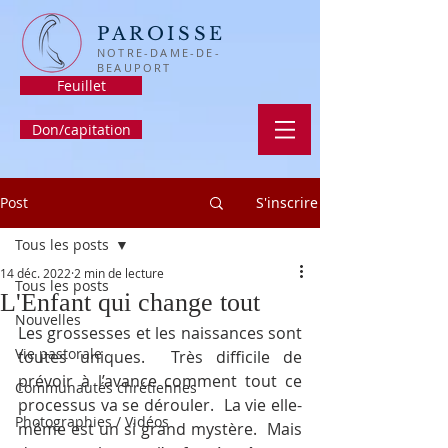
PAROISSE
NOTRE-DAME-DE-
BEAUPORT
Feuillet
Don/capitation
Post
S'inscrire
Tous les posts
14 déc. 2022
2 min de lecture
Tous les posts
L'Enfant qui change tout
Nouvelles
Les grossesses et les naissances sont 
Vie pastorale
toutes uniques.  Très difficile de 
prévoir à l’avance comment tout ce 
Communautés chrétiennes
processus va se dérouler.  La vie elle-
Photographies / Vidéos
même est un si grand mystère.  Mais 