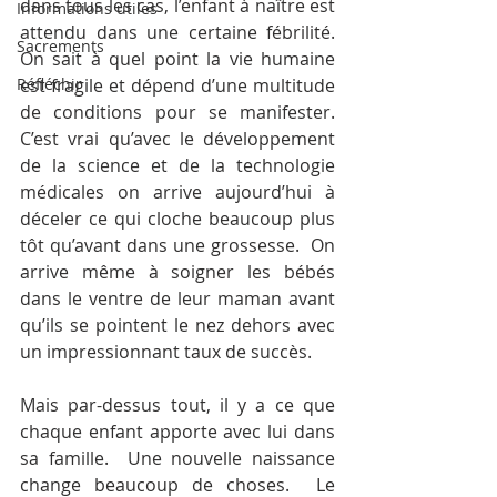
dans tous les cas, l’enfant à naître est 
Informations utiles
attendu dans une certaine fébrilité.  
Sacrements
On sait à quel point la vie humaine 
Réfléchir
est fragile et dépend d’une multitude 
de conditions pour se manifester.  
C’est vrai qu’avec le développement 
de la science et de la technologie 
médicales on arrive aujourd’hui à 
déceler ce qui cloche beaucoup plus 
tôt qu’avant dans une grossesse.  On 
arrive même à soigner les bébés 
dans le ventre de leur maman avant 
qu’ils se pointent le nez dehors avec 
un impressionnant taux de succès.
Mais par-dessus tout, il y a ce que 
chaque enfant apporte avec lui dans 
sa famille.  Une nouvelle naissance 
change beaucoup de choses.  Le 