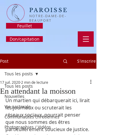
PAROISSE
NOTRE-DAME-DE-
BEAUPORT
Feuillet
Don/capitation
Post
S'inscrire
Tous les posts
17 juil. 2020
2 min de lecture
Tous les posts
En attendant la moisson
Nouvelles
Un martien qui débarquerait ici, lirait 
Vie pastorale
les journaux ou scruterait les 
réseaux sociaux, pourrait penser 
Communautés chrétiennes
que nous sommes des êtres 
Photographies / Vidéos
particulièrement soucieux de justice. 