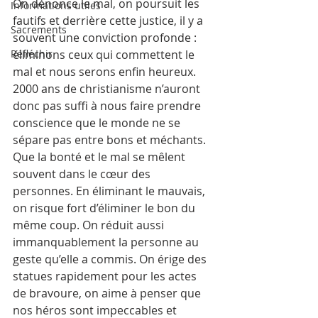
On dénonce le mal, on poursuit les 
Informations utiles
fautifs et derrière cette justice, il y a 
Sacrements
souvent une conviction profonde : 
Réfléchir
éliminons ceux qui commettent le 
mal et nous serons enfin heureux. 
2000 ans de christianisme n’auront 
donc pas suffi à nous faire prendre 
conscience que le monde ne se 
sépare pas entre bons et méchants. 
Que la bonté et le mal se mêlent 
souvent dans le cœur des 
personnes. En éliminant le mauvais, 
on risque fort d’éliminer le bon du 
même coup. On réduit aussi 
immanquablement la personne au 
geste qu’elle a commis. On érige des 
statues rapidement pour les actes 
de bravoure, on aime à penser que 
nos héros sont impeccables et 