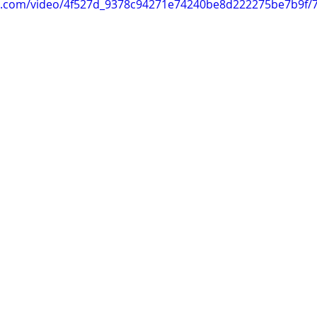
tic.com/video/4f527d_9378c94271e74240be8d222275be7b9f/