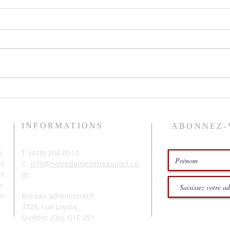
Le pr
Histoires de pêche
INFORMATIONS
ABONNEZ-
-
T. (
418) 204-0510
és
C.
info@notredamedebeauport.co
rt
m
e-
er
Bureau administratif:
3325, rue Loyola,
Québec (Qc),
G1E 2S1