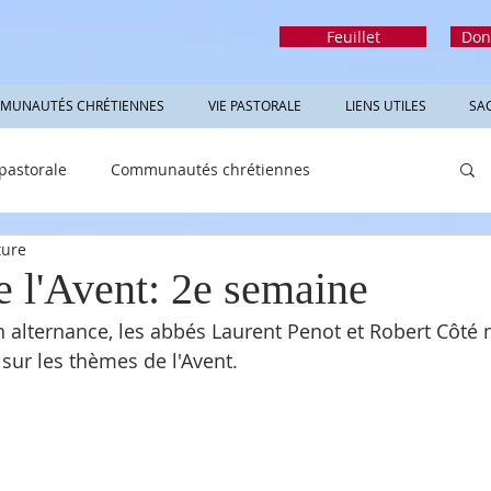
Feuillet
Don
MUNAUTÉS CHRÉTIENNES
VIE PASTORALE
LIENS UTILES
SA
 pastorale
Communautés chrétiennes
ture
rmations utiles
Sacrements
Réfléchir
e l'Avent: 2e semaine
alternance, les abbés Laurent Penot et Robert Côté 
 sur les thèmes de l'Avent.