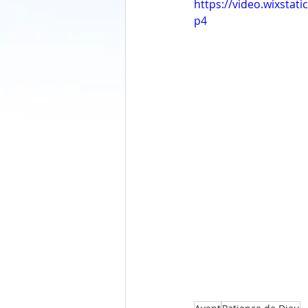
https://video.wixsta
p4