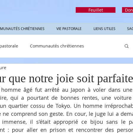
Feuillet
Don
MUNAUTÉS CHRÉTIENNES
VIE PASTORALE
LIENS UTILES
SA
 pastorale
Communautés chrétiennes
ture
rmations utiles
Sacrements
Réfléchir
 que notre joie soit parfait
 homme âgé fut arrêté au Japon à voler dans une b
re, qui a pourtant de bonnes rentes, une voiture 
n quartier cossu de Tokyo. Un homme irréprochable
e ne comprend son geste. En cour, le juge lui a dem
 immense, il s’était approprié ce bijou sans le p
t : pour aller en prison et rencontrer des person