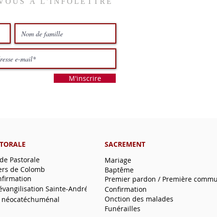
VOUS À L'INFOLETTRE
M'inscrire
STORALE
SACREMENT
 de Pastorale
Mariage
ers de Colomb
Baptême
nfirmation
Premier pardon / Première comm
'évangilisation Sainte-André
Confirmation
Onction des malades
 néocatéchuménal
Funérailles