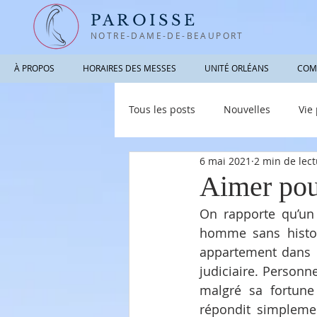
PAROISSE
NOTRE-DAME-DE-BEAUPORT
À PROPOS
HORAIRES DES MESSES
UNITÉ ORLÉANS
COM
Tous les posts
Nouvelles
Vie
6 mai 2021
2 min de lec
Photographies / Vidéos
Info
Aimer pour
On rapporte qu’un
homme sans histoi
appartement dans u
judiciaire. Personn
malgré sa fortune
répondit simplemen