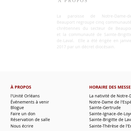
À PROPOS
La paroisse de Notre-Dame-de
Beauport regroupe cinq communaut
chrétiennes du secteur de Beaupo
et la communauté de Sainte-Brigitt
de-Laval. Elle a été érigée en janvi
2017 par un décret diocésain.
À PROPOS
HORAIRE DES MESSE
l'Unité Orléans
La nativité de Notre
Événements à venir
Notre-Dame de l'Esp
Blogue
Sainte-Gertrude
Faire un don
Sainte-Ignace-de-Loy
Réservation de salle
Sainte-Brigitte de Lav
Nous écrire
Sainte-Thérèse de l'E