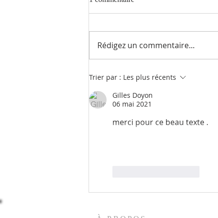
Rédigez un commentaire...
Apaiser les tempêtes
Trier par :
Les plus récents
Gilles Doyon
06 mai 2021
merci pour ce beau texte .
J'aime
Répondre