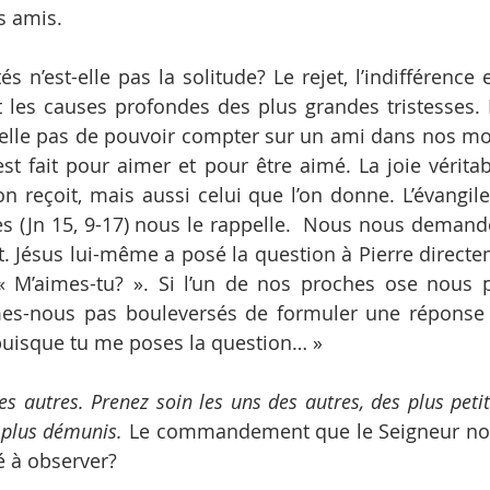
s amis.
s n’est-elle pas la solitude? Le rejet, l’indifférence 
et les causes profondes des plus grandes tristesses. 
-elle pas de pouvoir compter sur un ami dans nos mo
t fait pour aimer et pour être aimé. La joie véritabl
on reçoit, mais aussi celui que l’on donne. L’évangile
 (Jn 15, 9-17) nous le rappelle.  Nous nous demando
 Jésus lui-même a posé la question à Pierre directe
 « M’aimes-tu? ». Si l’un de nos proches ose nous p
es-nous pas bouleversés de formuler une réponse s
puisque tu me poses la question… » 
s autres. Prenez soin les uns des autres, des plus petits
s plus démunis.
 Le commandement que le Seigneur nous
é à observer?