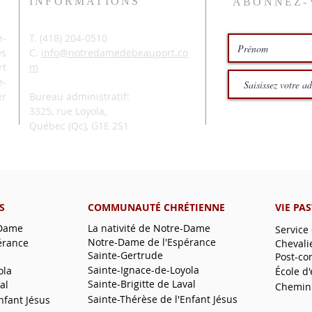
INFORMATIONS
ABONNEZ-
-
T. (
418) 204-0510
és
C.
info@notredamedebeauport.co
rt
m
e-
er
Bureau administratif:
3325, rue Loyola,
Québec (Qc),
G1E 2S1
S
COMMUNAUTÉ CHRÉTIENNE
VIE PA
-Dame
La nativité de Notre-Dame
Service
Notre-Dame de l'Espérance
érance
Chevali
Sainte-Gertrude
Post-co
Sainte-Ignace-de-Loyola
ola
École d
Sainte-Brigitte de Laval
al
Chemin
Sainte-Thérèse de l'Enfant Jésus
nfant Jésus