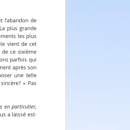
et l’abandon de 
La plus grande 
ments les plus 
e vient de cet 
 de ce sixième 
ns parfois qui 
ment après son 
oser une telle 
incère? « Pas 
 en particulier, 
 a laissé est-