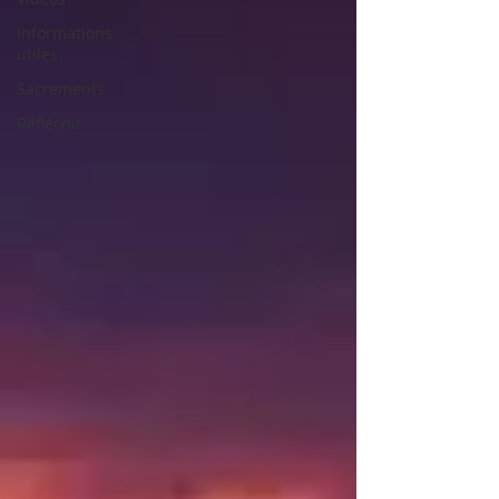
Informations
utiles
Sacrements
Réfléchir