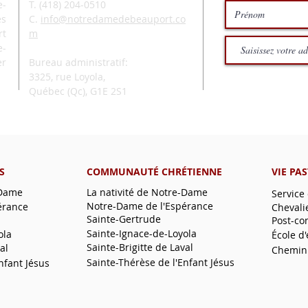
-
T. (
418) 204-0510
és
C.
info@notredamedebeauport.co
rt
m
e-
er
Bureau administratif:
3325, rue Loyola,
Québec (Qc),
G1E 2S1
S
COMMUNAUTÉ CHRÉTIENNE
VIE PA
-Dame
La nativité de Notre-Dame
Service
Notre-Dame de l'Espérance
érance
Chevali
Sainte-Gertrude
Post-co
Sainte-Ignace-de-Loyola
ola
École d
Sainte-Brigitte de Laval
al
Chemin
Sainte-Thérèse de l'Enfant Jésus
nfant Jésus