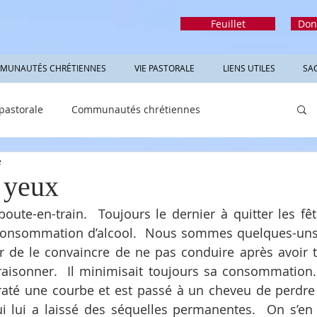
Feuillet
Don
MUNAUTÉS CHRÉTIENNES
VIE PASTORALE
LIENS UTILES
SA
 pastorale
Communautés chrétiennes
e
rmations utiles
Sacrements
Réfléchir
 yeux
boute-en-train.  Toujours le dernier à quitter les fête
onsommation d’alcool.  Nous sommes quelques-uns à 
 de le convaincre de ne pas conduire après avoir ta
raisonner.  Il minimisait toujours sa consommation. 
 a raté une courbe et est passé à un cheveu de perdre 
ui lui a laissé des séquelles permanentes.  On s’en 