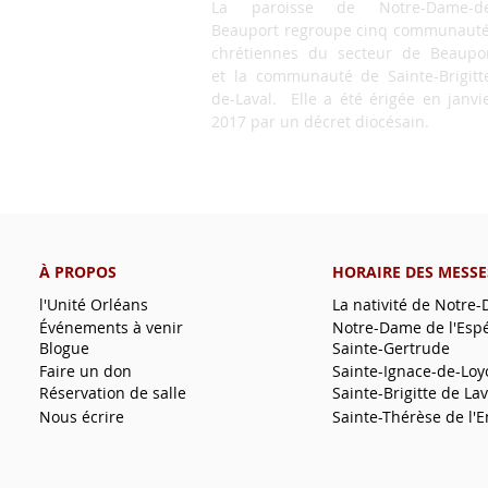
La paroisse de Notre-Dame-de
Beauport regroupe cinq communaut
chrétiennes du secteur de Beaupo
et la communauté de Sainte-Brigitt
de-Laval. Elle a été érigée en janvi
2017 par un décret diocésain.
À PROPOS
HORAIRE DES MESSE
l'Unité Orléans
La nativité de Notre
Événements à venir
Notre-Dame de l'Esp
Blogue
Sainte-Gertrude
Faire un don
Sainte-Ignace-de-Loy
Réservation de salle
Sainte-Brigitte de Lav
Nous écrire
Sainte-Thérèse de l'E