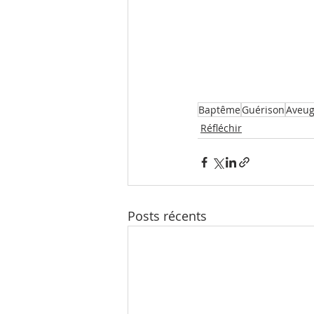
Baptême
Guérison
Aveug
Réfléchir
Posts récents