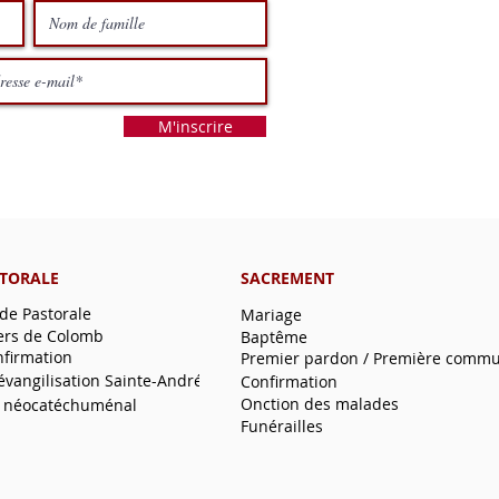
M'inscrire
STORALE
SACREMENT
 de Pastorale
Mariage
ers de Colomb
Baptême
nfirmation
Premier pardon / Première comm
'évangilisation Sainte-André
Confirmation
Onction des malades
 néocatéchuménal
Funérailles