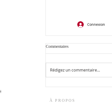
Connexion
Commentaires
Rédigez un commentaire...
Apaiser les tempêtes
À PROPOS