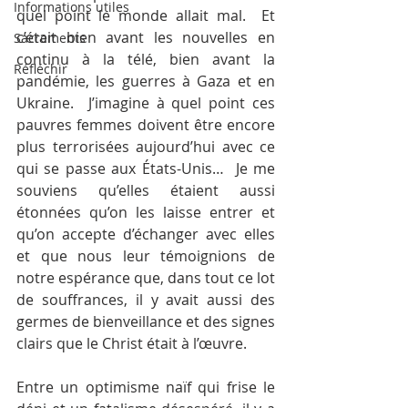
Informations utiles
quel point le monde allait mal.  Et 
c’était bien avant les nouvelles en 
Sacrements
continu à la télé, bien avant la 
Réfléchir
pandémie, les guerres à Gaza et en 
Ukraine.  J’imagine à quel point ces 
pauvres femmes doivent être encore 
plus terrorisées aujourd’hui avec ce 
qui se passe aux États-Unis…  Je me 
souviens qu’elles étaient aussi 
étonnées qu’on les laisse entrer et 
qu’on accepte d’échanger avec elles 
et que nous leur témoignions de 
notre espérance que, dans tout ce lot 
de souffrances, il y avait aussi des 
germes de bienveillance et des signes 
clairs que le Christ était à l’œuvre.
Entre un optimisme naïf qui frise le 