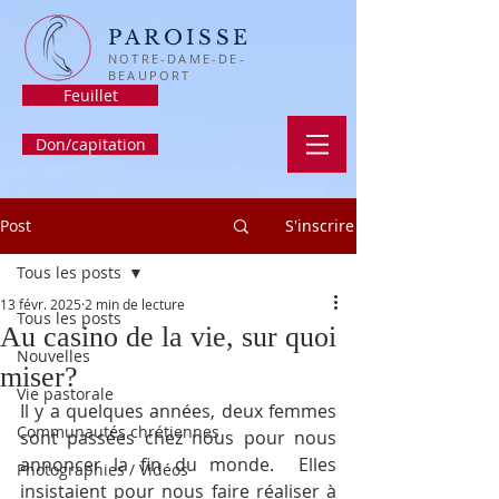
PAROISSE
NOTRE-DAME-DE-
BEAUPORT
Feuillet
Don/capitation
Post
S'inscrire
Tous les posts
13 févr. 2025
2 min de lecture
Tous les posts
Au casino de la vie, sur quoi
Nouvelles
miser?
Vie pastorale
Il y a quelques années, deux femmes 
Communautés chrétiennes
sont passées chez nous pour nous 
annoncer la fin du monde.  Elles 
Photographies / Vidéos
insistaient pour nous faire réaliser à 