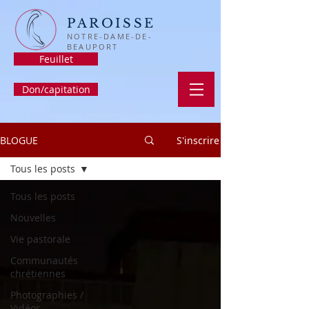
PAROISSE
NOTRE-DAME-DE-
BEAUPORT
Feuillet
Don/capitation
BLOGUE
S'inscrire
Tous les posts
Tous les posts
Nouvelles
Vie pastorale
Communautés
chrétiennes
Photographies /
Vidéos