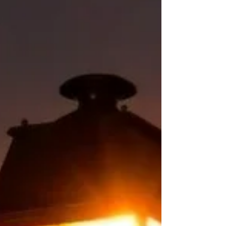
dépenses annuelles de l’état. Évidemment
il n’est pas question de revenir en arrière.
Mais la religion avait à cette époque un
visage très concret malgré tous ses
défauts. Ce visage de bienveillance et de
générosité est plus discret aujourd’hui e