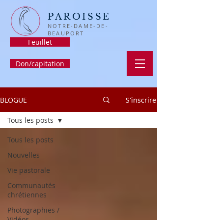
PAROISSE
NOTRE-DAME-DE-
BEAUPORT
Feuillet
Don/capitation
BLOGUE
S'inscrire
Tous les posts
Tous les posts
Nouvelles
Vie pastorale
Communautés
chrétiennes
Photographies /
Vidéos