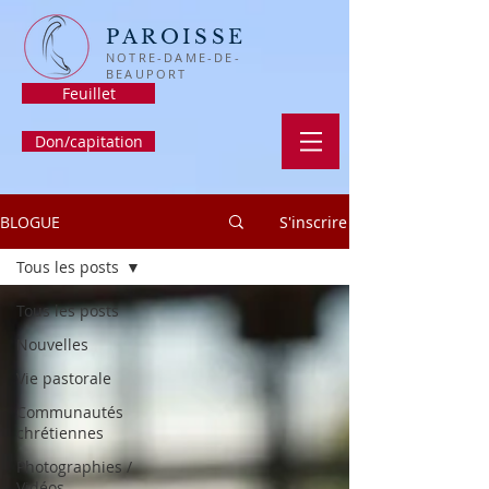
PAROISSE
NOTRE-DAME-DE-
BEAUPORT
Feuillet
Don/capitation
BLOGUE
S'inscrire
Tous les posts
Tous les posts
Nouvelles
Vie pastorale
Communautés
chrétiennes
Photographies /
Vidéos