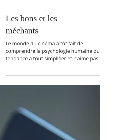
Les bons et les
méchants
Le monde du cinéma a tôt fait de
comprendre la psychologie humaine qui a
tendance à tout simplifier et n’aime pas
beaucoup les nuances. C’est ainsi que
cette industrie a produit une quantité
astronomique de films dans lesquels il y a
d’un côté, les bons et, de l’autre, des
méchants. Les bons sont vraiment bons.
Ils ont pratiquement toutes les qualités et
sont drapés d’un courage sans limite qui
leur permet d’affronter les méchants et
de les vaincre au final après avoir gén