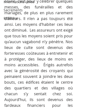
ouvrir, c’est pour y célébrer quelques 
Informations utiles
messes, des funérailles et des 
Sacrements
mariages, de plus en plus rarement 
Réfléchir
d’ailleurs. Il n’en a pas toujours été 
ainsi. Les moyens d’habiter ces lieux 
ont diminué.  Les assureurs ont exigé 
que tous les moyens soient pris pour 
qu’aucun vagabond n’y pénètre. Nos 
lieux de culte sont devenus des 
forteresses coûteuses à entretenir et 
à protéger, des lieux de moins en 
moins accessibles.  Érigés autrefois 
avec la générosité des croyants qui 
peinaient souvent à joindre les deux 
bouts, ces édifices étaient le centre 
des quartiers et des villages où 
chacun s’y sentait chez soi.  
Aujourd’hui, ils sont devenus des 
fardeaux financiers pour les 