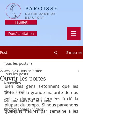
PAROISSE
NOTRE-DAME-DE-
BEAUPORT
Feuillet
Don/capitation
Post
S'inscrire
Tous les posts
27 avr. 2023
2 min de lecture
Tous les posts
Ouvrir les portes
Nouvelles
Bien des gens s’étonnent que les 
Vie pastorale
portes de la grande majorité de nos 
églises demeurent fermées à clé la 
Communautés chrétiennes
plupart du temps.  Si nous parvenons 
Photographies / Vidéos
quelques heures par semaine à les 