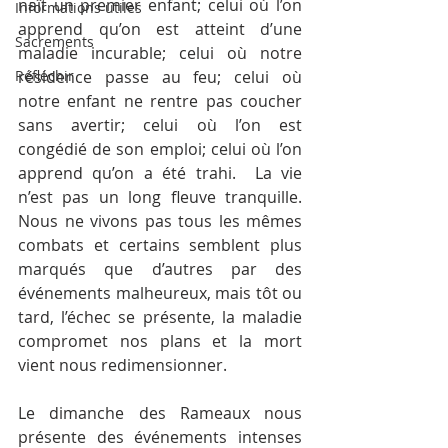
naît un premier enfant; celui où l’on 
Informations utiles
apprend qu’on est atteint d’une 
Sacrements
maladie incurable; celui où notre 
Réfléchir
résidence passe au feu; celui où 
notre enfant ne rentre pas coucher 
sans avertir; celui où l’on est 
congédié de son emploi; celui où l’on 
apprend qu’on a été trahi.  La vie 
n’est pas un long fleuve tranquille.  
Nous ne vivons pas tous les mêmes 
combats et certains semblent plus 
marqués que d’autres par des 
événements malheureux, mais tôt ou 
tard, l’échec se présente, la maladie 
compromet nos plans et la mort 
vient nous redimensionner.
Le dimanche des Rameaux nous 
présente des événements intenses 