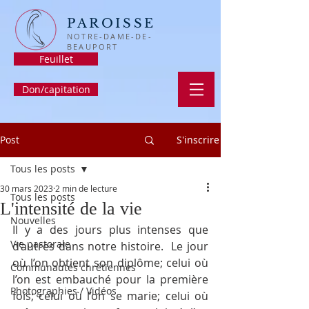
PAROISSE
NOTRE-DAME-DE-
BEAUPORT
Feuillet
Don/capitation
Post
S'inscrire
Tous les posts
30 mars 2023
2 min de lecture
Tous les posts
L'intensité de la vie
Nouvelles
Il y a des jours plus intenses que 
Vie pastorale
d’autres dans notre histoire.  Le jour 
où l’on obtient son diplôme; celui où 
Communautés chrétiennes
l’on est embauché pour la première 
Photographies / Vidéos
fois; celui où l’on se marie; celui où 