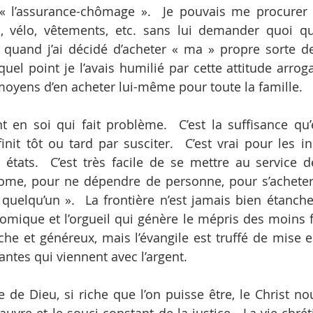
« l’assurance-chômage ».  Je pouvais me procurer t
es, vélo, vêtements, etc. sans lui demander quoi qu
quand j’ai décidé d’acheter « ma » propre sorte de 
quel point je l’avais humilié par cette attitude arroga
 moyens d’en acheter lui-même pour toute la famille.
nt en soi qui fait problème.  C’est la suffisance qu’e
finit tôt ou tard par susciter.  C’est vrai pour les in
 états.  C’est très facile de se mettre au service de
ome, pour ne dépendre de personne, pour s’acheter l
 quelqu’un ».  La frontière n’est jamais bien étanche 
omique et l’orgueil qui génère le mépris des moins fa
iche et généreux, mais l’évangile est truffé de mise e
antes qui viennent avec l’argent.
le de Dieu, si riche que l’on puisse être, le Christ nou