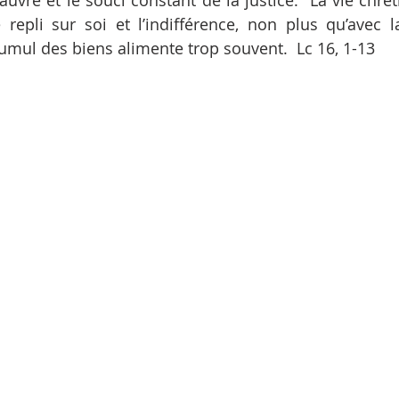
uvre et le souci constant de la justice.  La vie chrét
repli sur soi et l’indifférence, non plus qu’avec la
cumul des biens alimente trop souvent.  Lc 16, 1-13