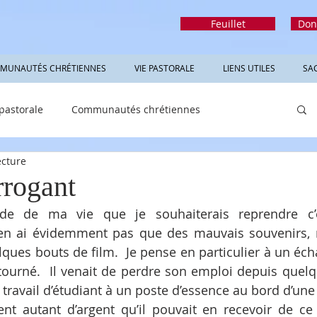
Feuillet
Don
MUNAUTÉS CHRÉTIENNES
VIE PASTORALE
LIENS UTILES
SA
 pastorale
Communautés chrétiennes
ecture
rmations utiles
Sacrements
Réfléchir
rrogant
ode de ma vie que je souhaiterais reprendre c’
’en ai évidemment pas que des mauvais souvenirs, m
lques bouts de film.  Je pense en particulier à un éc
tourné.  Il venait de perdre son emploi depuis quelq
 travail d’étudiant à un poste d’essence au bord d’une 
nt autant d’argent qu’il pouvait en recevoir de ce 