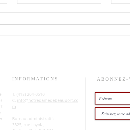
Le pr
Histoires de pêche
INFORMATIONS
ABONNEZ-
-
T. (
418) 204-0510
és
C.
info@notredamedebeauport.co
rt
m
e-
er
Bureau administratif:
3325, rue Loyola,