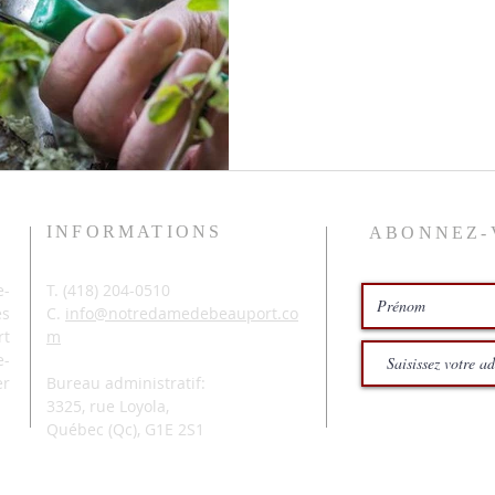
INFORMATIONS
ABONNEZ-
-
T. (
418) 204-0510
és
C.
info@notredamedebeauport.co
rt
m
e-
er
Bureau administratif:
3325, rue Loyola,
Québec (Qc),
G1E 2S1