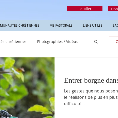
Feuillet
Don
MUNAUTÉS CHRÉTIENNES
VIE PASTORALE
LIENS UTILES
SA
s chrétiennes
Photographies / Vidéos
C
Entrer borgne dan
Les gestes que nous posons 
le réalisons de plus en plus. Mais nos bottines ont parfois de
difficulté...