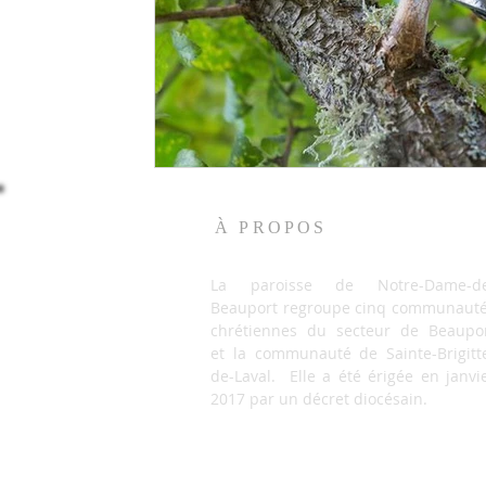
À PROPOS
La paroisse de Notre-Dame-de
Beauport regroupe cinq communaut
chrétiennes du secteur de Beaupo
et la communauté de Sainte-Brigitt
de-Laval. Elle a été érigée en janvi
2017 par un décret diocésain.