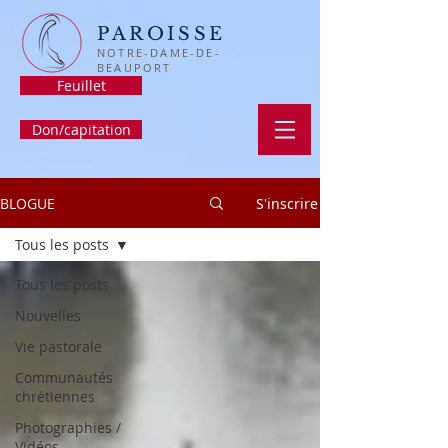
PAROISSE
NOTRE-DAME-DE-
BEAUPORT
Feuillet
Don/capitation
BLOGUE
S'inscrire
Tous les posts
Tous les posts
Nouvelles
Vie pastorale
Communautés
chrétiennes
Photographies /
Vidéos