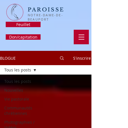
PAROISSE
NOTRE-DAME-DE-
BEAUPORT
Feuillet
Don/capitation
BLOGUE
S'inscrire
Tous les posts
Tous les posts
Nouvelles
Vie pastorale
Communautés
chrétiennes
Photographies /
Vidéos