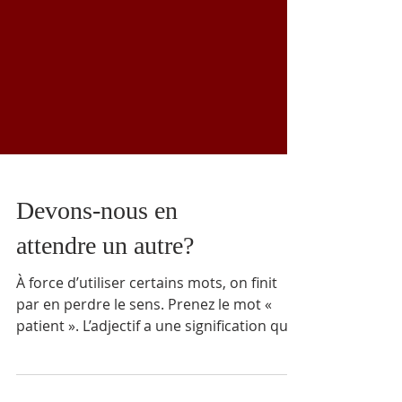
Devons-nous en
attendre un autre?
À force d’utiliser certains mots, on finit
par en perdre le sens. Prenez le mot «
patient ». L’adjectif a une signification qui
saute aux yeux : est patiente la personne
qui sait attendre avec calme, qui supporte