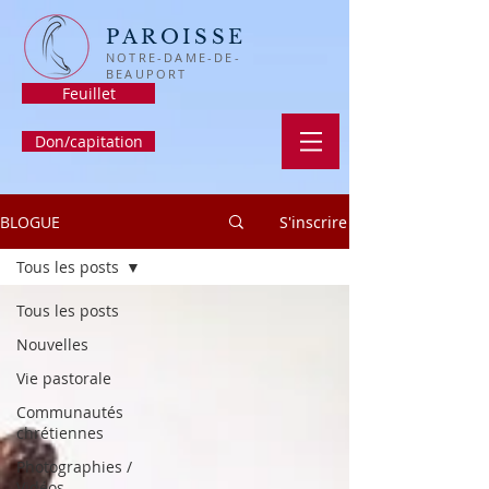
PAROISSE
NOTRE-DAME-DE-
BEAUPORT
Feuillet
Don/capitation
BLOGUE
S'inscrire
Tous les posts
Tous les posts
Nouvelles
Vie pastorale
Communautés
chrétiennes
Photographies /
Vidéos