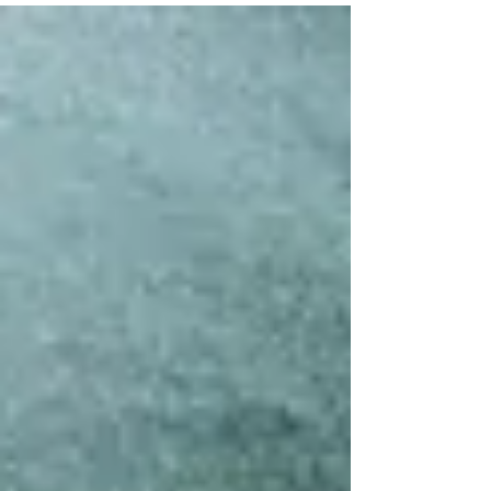
qui sait attendre avec calme, qui supporte
plutôt bien un délai. Mais le terme est
aussi un nom commun, un substantif,
comme disent les experts. Il désigne alors
une personne qui se présente dans un
établissement pour avoir des soins
médicaux. Et il semble qu’il soit de plus en
plus difficile de dissocie