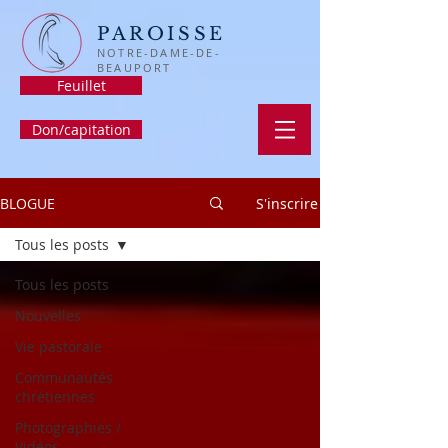
PAROISSE
NOTRE-DAME-DE-
BEAUPORT
Feuillet
Don/capitation
BLOGUE
S'inscrire
Tous les posts
Tous les posts
Nouvelles
Vie pastorale
Communautés
chrétiennes
Photographies /
Vidéos