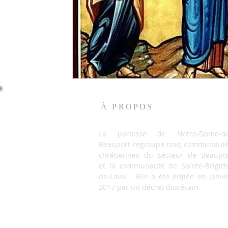
À PROPOS
La paroisse de Notre-Dame-de
Beauport regroupe cinq communaut
chrétiennes du secteur de Beaupo
et la communauté de Sainte-Brigitt
de-Laval. Elle a été érigée en janvi
2017 par un décret diocésain.