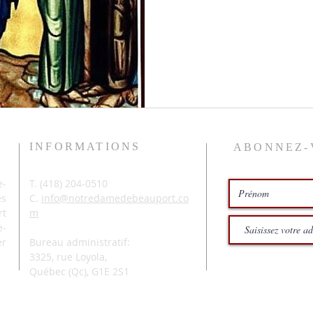
INFORMATIONS
ABONNEZ-
-
T. (
418) 204-0510
és
C.
info@notredamedebeauport.co
rt
m
e-
er
Bureau administratif:
3325, rue Loyola,
Québec (Qc),
G1E 2S1