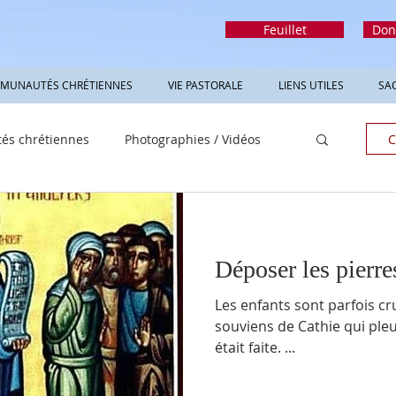
Feuillet
Don
MUNAUTÉS CHRÉTIENNES
VIE PASTORALE
LIENS UTILES
SA
s chrétiennes
Photographies / Vidéos
C
Déposer les pierre
Les enfants sont parfois cruels. À l’école primai
souviens de Cathie qui pleu
était faite. ...