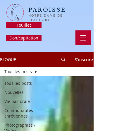
PAROISSE
NOTRE-DAME-DE-
BEAUPORT
Feuillet
Don/capitation
BLOGUE
S'inscrire
Tous les posts
Tous les posts
Nouvelles
Vie pastorale
Communautés
chrétiennes
Photographies /
Vidéos