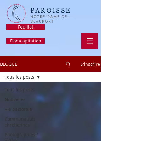
PAROISSE
NOTRE-DAME-DE-
BEAUPORT
Feuillet
Don/capitation
BLOGUE
S'inscrire
Tous les posts
Tous les posts
Nouvelles
Vie pastorale
Communautés
chrétiennes
Photographies /
Vidéos