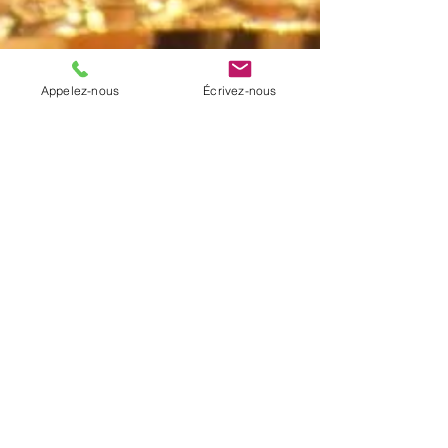
Appelez-nous
Écrivez-nous
À PROPOS
La paroisse de Notre-Dame-de-Beauport
regroupe cinq communautés
chrétiennes du secteur de Beauport et la
communauté de Sainte-Brigitte-de-
Laval. Elle a été érigée en janvier 2017
par un décret diocésain.
INFORMATIONS
T. (
418) 204-0510
C.
info@notredamedebeauport.com
Bureau administratif:
3325, rue Loyola,