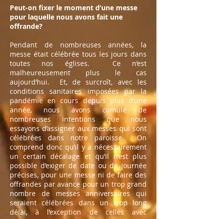
Peut-on fixer le moment d’une messe
pour laquelle nous avons fait une
offrande?
Pendant de nombreuses années, la
messe était célébrée tous les jours dans
toutes nos églises. Ce n’est
malheureusement plus le cas
aujourd’hui. Et, de surcroît, avec les
conditions sanitaires imposées par la
pandémie en cours depuis plus d’une
année, nous avons cumulé de
nombreuses intentions que nous
essayons d’assigner aux messes qui sont
célébrées dans notre paroisse. On
comprend donc qu’il y a nécessairement
un certain décalage et qu’il n’est plus
possible d’exiger de date ou de journée
précises, pour une messe ni de faire des
offrandes par avance pour un trop grand
nombre de messes anniversaires qui
seraient célébrées dans un trop long
délai, à l’exception de celles avec