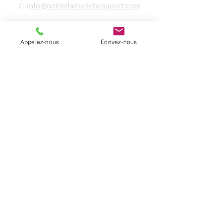
C.
info@notredamedebeauport.com
Bureau administratif:
3325, rue Loyola,
Appelez-nous
Écrivez-nous
Québec (Qc),
G1E 2S1
ABONNEZ-VOUS
À L'INFOLETTRE
M'inscrire
© 2020 Fabrique Notre-Dame-de-Beauport.
Conception site Web
par
Boxcom