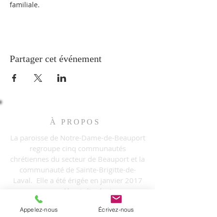
familiale.
Partager cet événement
À PROPOS
La paroisse de Notre-Dame-de-Beauport
regroupe cinq communautés
chrétiennes du secteur de Beauport et la
communauté de Sainte-Brigitte-de-
Laval. Elle a été érigée en janvier 2017
par un décret diocésain.
Appelez-nous
Écrivez-nous
INFORMATIONS