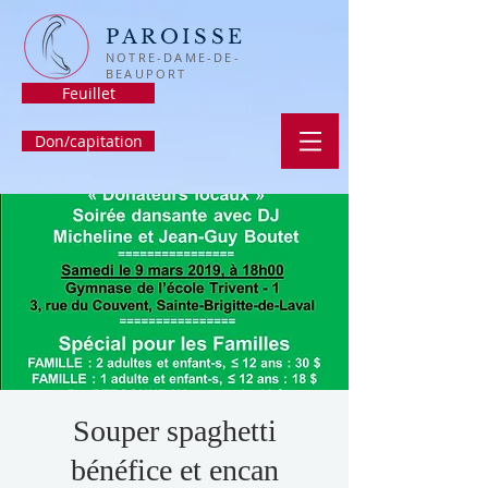
PAROISSE
NOTRE-DAME-DE-
BEAUPORT
Feuillet
Don/capitation
Souper spaghetti
bénéfice et encan