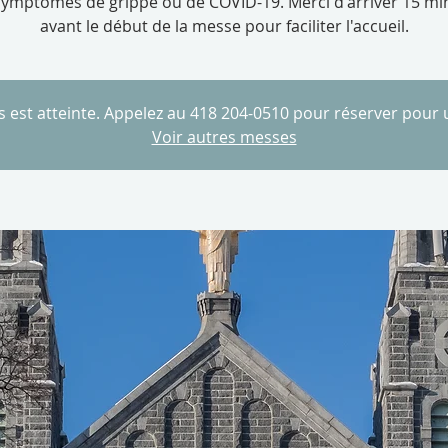
symptômes de grippe ou de COVID-19. Merci d'arriver 15 mi
avant le début de la messe pour faciliter l'accueil.
es est atteinte. Appelez au 418 204-0510 pour réserver pour
Voir autres messes