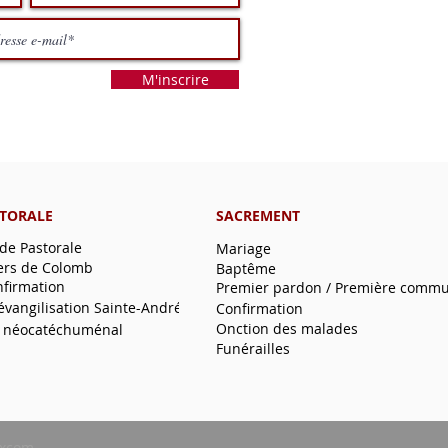
M'inscrire
STORALE
SACREMENT
 de Pastorale
Mariage
ers de Colomb
Baptême
nfirmation
Premier pardon / Première comm
'évangilisation Sainte-André
Confirmation
Onction des malades
 néocatéchuménal
Funérailles
xcom