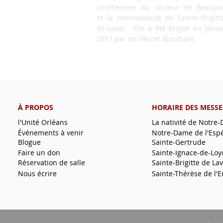
chrétiennes du secteur de Beaupo
et la communauté de Sainte-Brigitt
de-Laval. Elle a été érigée en janvi
2017 par un décret diocésain.
À PROPOS
HORAIRE DES MESSE
l'Unité Orléans
La nativité de Notre
Événements à venir
Notre-Dame de l'Esp
Blogue
Sainte-Gertrude
Faire un don
Sainte-Ignace-de-Loy
Réservation de salle
Sainte-Brigitte de Lav
Nous écrire
Sainte-Thérèse de l'E
© 20