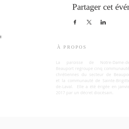
Partager cet év
À PROPOS
La paroisse de Notre-Dame-de
Beauport regroupe cinq communaut
chrétiennes du secteur de Beaupo
et la communauté de Sainte-Brigitt
de-Laval. Elle a été érigée en janvi
2017 par un décret diocésain.