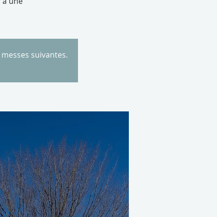
r à une
s messes suivantes.