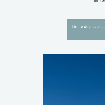
limité
Limite de places a