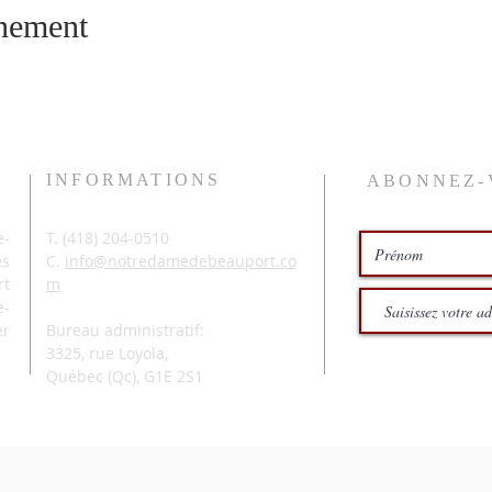
énement
INFORMATIONS
ABONNEZ-
-
T. (
418) 204-0510
és
C.
info@notredamedebeauport.co
rt
m
e-
er
Bureau administratif:
3325, rue Loyola,
Québec (Qc),
G1E 2S1