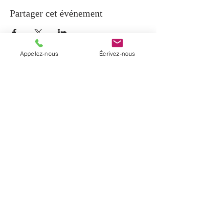
Partager cet événement
Appelez-nous
Écrivez-nous
À PROPOS
La paroisse de Notre-Dame-de-Beauport
regroupe cinq communautés
chrétiennes du secteur de Beauport et la
communauté de Sainte-Brigitte-de-
Laval. Elle a été érigée en janvier 2017
par un décret diocésain.
INFORMATIONS
T. (
418) 204-0510
C.
info@notredamedebeauport.com