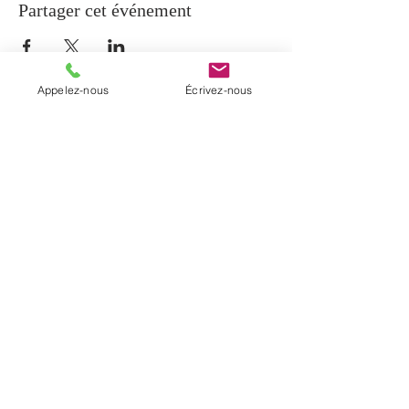
Partager cet événement
Appelez-nous
Écrivez-nous
À PROPOS
La paroisse de Notre-Dame-de-Beauport
regroupe cinq communautés
chrétiennes du secteur de Beauport et la
communauté de Sainte-Brigitte-de-
Laval. Elle a été érigée en janvier 2017
par un décret diocésain.
INFORMATIONS
T. (
418) 204-0510
C.
info@notredamedebeauport.com
Bureau administratif: