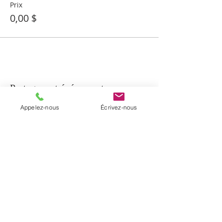
Prix
0,00 $
Partager cet événement
Appelez-nous
Écrivez-nous
À PROPOS
La paroisse de Notre-Dame-de-Beauport
regroupe cinq communautés
chrétiennes du secteur de Beauport et la
communauté de Sainte-Brigitte-de-
Laval. Elle a été érigée en janvier 2017