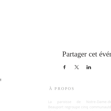
Partager cet év
À PROPOS
La paroisse de Notre-Dame-de
Beauport regroupe cinq communaut