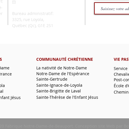
rt
m
e-
er
Bureau administratif:
3325, rue Loyola,
Québec (Qc),
G1E 2S1
S
COMMUNAUTÉ CHRÉTIENNE
VIE PA
-Dame
La nativité de Notre-Dame
Service
Notre-Dame de l'Espérance
érance
Chevali
Sainte-Gertrude
Post-co
Sainte-Ignace-de-Loyola
ola
École d
Sainte-Brigitte de Laval
al
Chemin
Sainte-Thérèse de l'Enfant Jésus
nfant Jésus
20 Fabrique Notre-Dame-de-Beauport.
Conception site Web
par
Bo