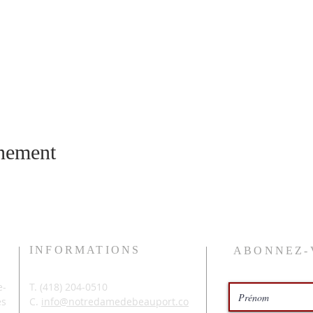
énement
INFORMATIONS
ABONNEZ-
-
T. (
418) 204-0510
és
C.
info@notredamedebeauport.co