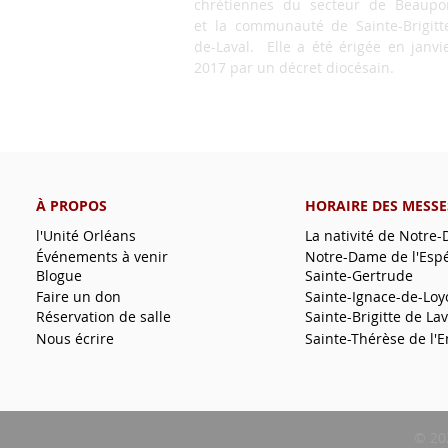
chrétiennes du secteur de Beaupo
et la communauté de Sainte-Brigitt
de-Laval. Elle a été érigée en janvi
2017 par un décret diocésain.
À PROPOS
HORAIRE DES MESSE
l'Unité Orléans
La nativité de Notre
Événements à venir
Notre-Dame de l'Esp
Blogue
Sainte-Gertrude
Faire un don
Sainte-Ignace-de-Loy
Réservation de salle
Sainte-Brigitte de Lav
Nous écrire
Sainte-Thérèse de l'E
© 20