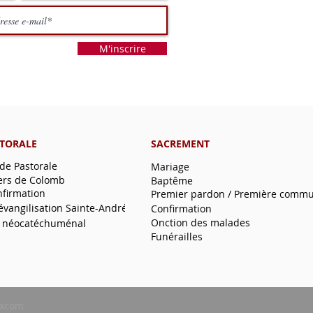
M'inscrire
STORALE
SACREMENT
 de Pastorale
Mariage
ers de Colomb
Baptême
nfirmation
Premier pardon / Première comm
'évangilisation Sainte-André
Confirmation
Onction des malades
 néocatéchuménal
Funérailles
xcom