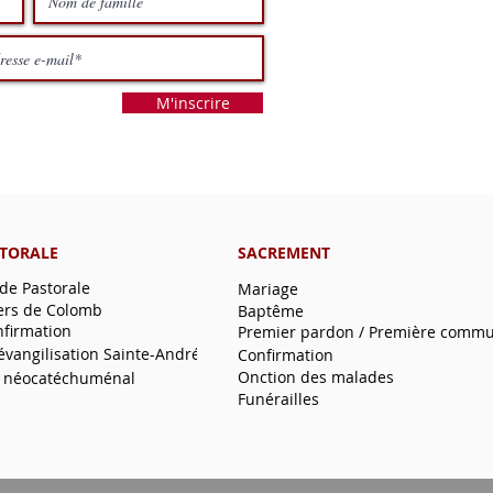
M'inscrire
STORALE
SACREMENT
 de Pastorale
Mariage
ers de Colomb
Baptême
nfirmation
Premier pardon / Première comm
'évangilisation Sainte-André
Confirmation
Onction des malades
 néocatéchuménal
Funérailles