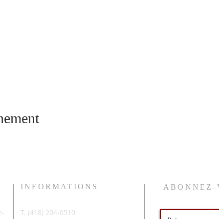
énement
INFORMATIONS
ABONNEZ-
-
T. (
418) 204-0510