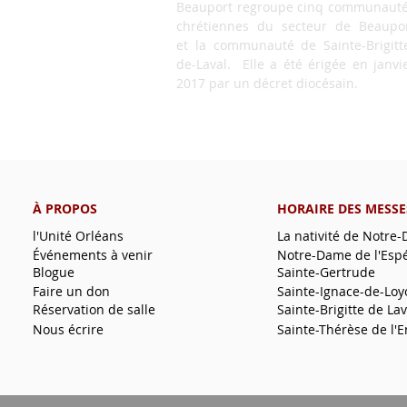
Beauport regroupe cinq communaut
chrétiennes du secteur de Beaupo
et la communauté de Sainte-Brigitt
de-Laval. Elle a été érigée en janvi
2017 par un décret diocésain.
À PROPOS
HORAIRE DES MESSE
l'Unité Orléans
La nativité de Notre
Événements à venir
Notre-Dame de l'Esp
Blogue
Sainte-Gertrude
Faire un don
Sainte-Ignace-de-Loy
Réservation de salle
Sainte-Brigitte de Lav
Nous écrire
Sainte-Thérèse de l'E