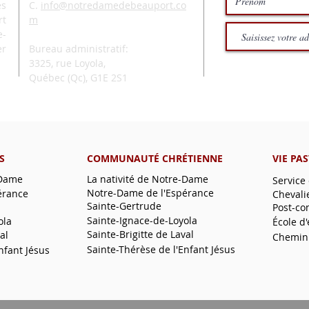
és
C.
info@notredamedebeauport.co
rt
m
e-
er
Bureau administratif:
3325, rue Loyola,
Québec (Qc),
G1E 2S1
S
COMMUNAUTÉ CHRÉTIENNE
VIE PA
-Dame
La nativité de Notre-Dame
Service
Notre-Dame de l'Espérance
érance
Chevali
Sainte-Gertrude
Post-co
Sainte-Ignace-de-Loyola
ola
École d
Sainte-Brigitte de Laval
al
Chemin
Sainte-Thérèse de l'Enfant Jésus
nfant Jésus