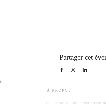
Partager cet év
À PROPOS
La paroisse de Notre-Dame-de